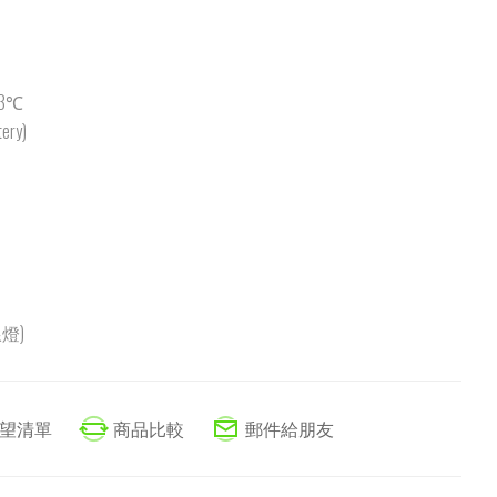
 ±3℃
ery)
燈)