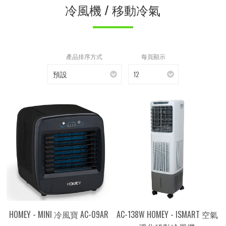
冷風機 / 移動冷氣
產品排序方式
每頁顯示
預設
12
HOMEY - MINI 冷風寶 AC-09AR
AC-138W HOMEY - ISMART 空氣