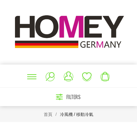
FILTERS
首頁
/
冷風機 / 移動冷氣