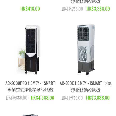
淨化移動冷風機
HK$418.00
HK$3,388.00
HK$4,288.00
AC-2000PRO HOMEY - ISMART
AC-38DC HOMEY - ISMART 空氣
專業空氣淨化移動冷風機
淨化移動冷風機
HK$4,088.00
HK$3,888.00
HK$4,688.00
HK$2,988.00