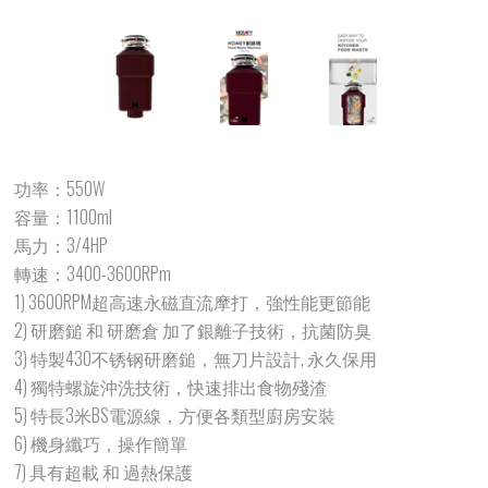
功率：550W
容量：1100ml
馬力：3/4HP
轉速：3400-3600RPm
1) 3600RPM超高速永磁直流摩打，強性能更節能
2) 研磨鎚 和 研磨倉 加了銀離子技術，抗菌防臭
3) 特製430不锈钢研磨鎚，無刀片設計, 永久保用
4) 獨特螺旋沖洗技術，快速排出食物殘渣
5) 特長3米BS電源線，方便各類型廚房安裝
6) 機身纖巧，操作簡單
7) 具有超載 和 過熱保護